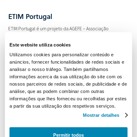
ETIM Portugal
ETIM Portugal é um projeto da AGEFE – Associação
Portuguesa da Indústria Eletrodigital, no âmbito do apoio ao
Este website utiliza cookies
desenvolvimento das atividades por si representadas no
nosso país.
Utilizamos cookies para personalizar conteúdo e
anúncios, fornecer funcionalidades de redes sociais e
Localização
analisar o nosso tráfego. Também partilhamos
informações acerca da sua utilização do site com os
AGEFE – Associação Portuguesa da Indústria Eletrodigital
nossos parceiros de redes sociais, de publicidade e de
Campo Grande, 28, 10C
análise, que as podem combinar com outras
1700-093 Lisboa
informações que lhes forneceu ou recolhidas por estes
a partir da sua utilização dos respetivos serviços.
Contactos
Mostrar detalhes
Telefone:
+351 210 182 127
Email:
info@etimportugal.pt
Permitir todos