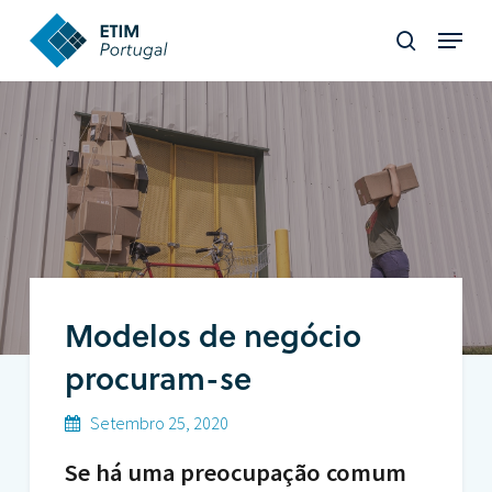
Skip
Menu
to
search
Close
main
Menu
content
Modelos de negócio
procuram-se
Setembro 25, 2020
Se há uma preocupação comum