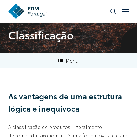
Skip
Menu
to
search
Close
main
Menu
content
Classificação
Menu
As vantagens de uma estrutura
lógica e inequívoca
A classificação de produtos – geralmente
denominada taxonomia – é uma forma lógica e clara