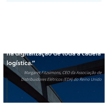
“O ETIM é um elemento chave
na digitalização de toda a cadeia
logística.”
Margaret Fitzsimons, CEO da Associação de
Distribuidores Elétricos (EDA) do Reino Unido