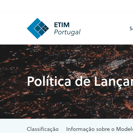
Skip
to
main
S
content
Política de Lanç
Classificação
Informação sobre o Model