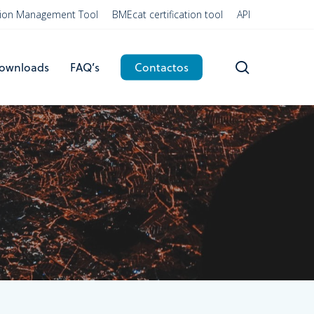
ation Management Tool
BMEcat certification tool
API
search
ownloads
FAQ’s
Contactos