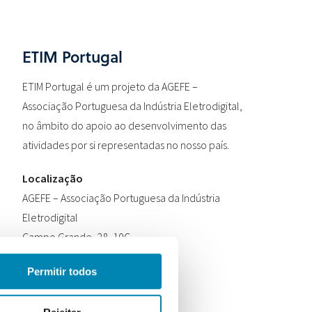
ETIM Portugal
ETIM Portugal é um projeto da AGEFE –
Associação Portuguesa da Indústria Eletrodigital,
no âmbito do apoio ao desenvolvimento das
atividades por si representadas no nosso país.
Localização
AGEFE – Associação Portuguesa da Indústria
Eletrodigital
Campo Grande, 28, 10C
1700-093 Lisboa
Permitir todos
Contactos
Telefone:
+351 210 182 127