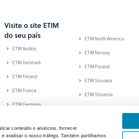
Visite o site ETIM
do seu país
ETIM North America
ETIM Austria
ETIM Norway
ETIM Denmark
ETIM Poland
ETIM Finland
ETIM Slovakia
ETIM France
ETIM Slovenia
ETIM Germany
ETIM Spain
ETIM Italy (ANGAISA)
ETIM Sweden
lizar conteúdo e anúncios, fornecer
ETIM Italy (METEL)
s e analisar o nosso tráfego. Também partilhamos
ETIM Switzerland