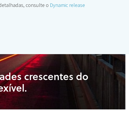
 detalhadas, consulte o
Dynamic release
ades crescentes do
xível.