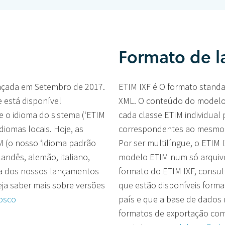
Formato de 
ançada em Setembro de 2017.
ETIM IXF é O formato standa
e está disponível
XML. O conteúdo do modelo 
 e o idioma do sistema (‘ETIM
cada classe ETIM individual
diomas locais. Hoje, as
correspondentes ao mesmo c
IM (o nosso ‘idioma padrão
Por ser multilíngue, o ETIM 
landês, alemão, italiano,
modelo ETIM num só arquivo
ia dos nossos lançamentos
formato do ETIM IXF, consul
eja saber mais sobre versões
que estão disponíveis forma
osco
país e que a base de dados
formatos de exportação com