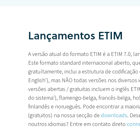
Hit enter to search or ESC to close
Lançamentos ETIM
A versão atual do formato ETIM é a ETIM 7.0, l
Este formato standard internacional aberto, qu
gratuítamente, inclui a estrutura de codificação
English’), mas NÃO todas versões nos diversos i
versões abertas / gratuitas incluem o inglês ET
do sistema’), flamengo-belga, francês-belga, ho
finlandês e norueguês. Pode encontrar a maior
(gratuitos) na nossa secção de
downloads
. Des
noutros idiomas? Entre em contato direto
conn