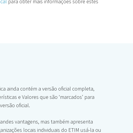
ocal
para obter mais informações sobre estes
a ainda contém a versão oficial completa,
erísticas e Valores que são ‘marcados’ para
ersão oficial.
grandes vantagens, mas também apresenta
anizações locais individuais do ETIM usá-la ou