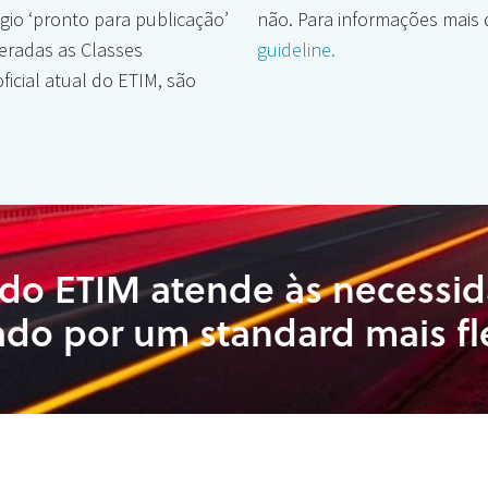
gio ‘pronto para publicação’
não. Para informações mais
eradas as Classes
guideline.
oficial atual do ETIM, são
 do ETIM atende às necessid
do por um standard mais fle