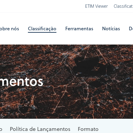
ETIM Viewer
Classific
obre nós
Classificação
Ferramentas
Notícias
D
amentos
o
Política de Lançamentos
Formato