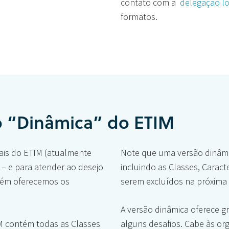
contato com a
delegação l
formatos.
o “Dinâmica” do ETIM
iais do ETIM (atualmente
Note que uma versão dinâmic
 – e para atender ao desejo
incluindo as Classes, Caract
bém oferecemos os
serem excluídos na próxima v
A versão dinâmica oferece 
M contém todas as Classes
alguns desafios. Cabe às org