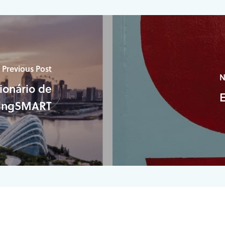
Previous Post
N
cionário de
dingSMART