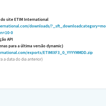
do site
ETIM International
ternational.com/downloads/?_sft_downloadcategory=mo
on=10-0
ação
API
enas para a última versão dynamic)
ternational.com/exports/ETIMIXF3_0_YYYYMMDD.zip
 a data do dia anterior)