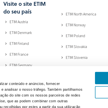
Visite o site ETIM
do seu país
ETIM North America
ETIM Austria
ETIM Norway
ETIM Denmark
ETIM Poland
ETIM Finland
ETIM Slovakia
ETIM France
ETIM Slovenia
ETIM Germany
ETIM Spain
ETIM Italy (ANGAISA)
ETIM Sweden
lizar conteúdo e anúncios, fornecer
ETIM Italy (METEL)
s e analisar o nosso tráfego. Também partilhamos
ETIM Switzerland
zação do site com os nossos parceiros de redes
ETIM Lithuania
ETIM UK
álise, que as podem combinar com outras
 recolhidas por estes a partir da sua utilização