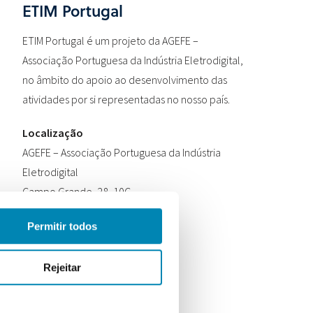
ETIM Portugal
ETIM Portugal é um projeto da AGEFE –
Associação Portuguesa da Indústria Eletrodigital,
no âmbito do apoio ao desenvolvimento das
atividades por si representadas no nosso país.
Localização
AGEFE – Associação Portuguesa da Indústria
Eletrodigital
Campo Grande, 28, 10C
1700-093 Lisboa
Permitir todos
Contactos
Telefone:
+351 210 182 127
Rejeitar
Email:
info@etimportugal.pt