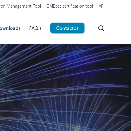
ation Management Tool
BMEcat certification tool
API
search
ownloads
FAQ’s
Contactos