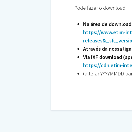
Pode fazer o download
Na área de
download 
https://www.etim-in
releases&_sft_versi
Através da nossa
lig
Via IXF download (ap
https://cdn.etim-in
(alterar YYYYMMDD para