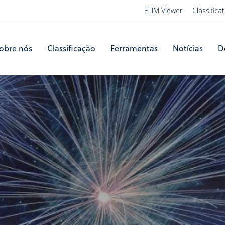
ETIM Viewer
Classific
obre nós
Classificação
Ferramentas
Notícias
D