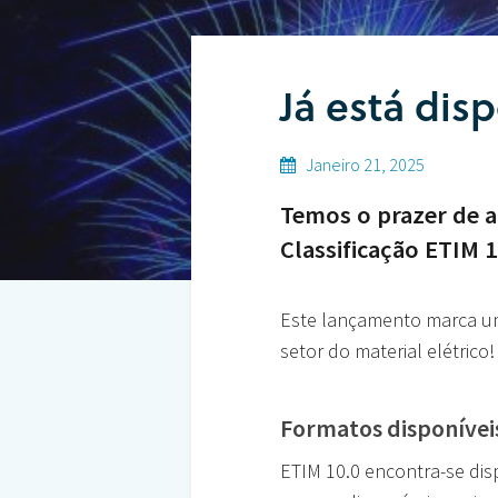
Já está dis
Hit enter to search or ESC to close
Janeiro 21, 2025
Temos o prazer de a
Classificação ETIM 1
Este lançamento marca uma
setor do material elétrico!
Formatos disponívei
ETIM 10.0 encontra-se dis