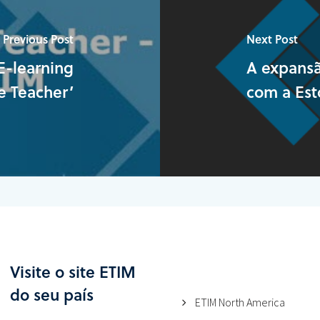
Previous Post
Next Post
E-learning
A expansã
e Teacher’
com a Es
Visite o site ETIM
do seu país
ETIM North America