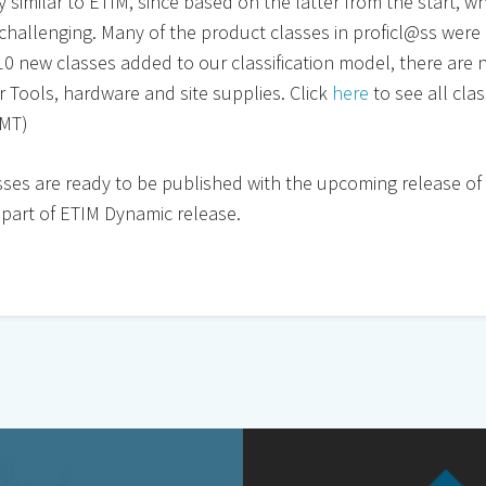
 similar to ETIM, since based on the latter from the start, w
ll challenging. Many of the product classes in proficl@ss were
610 new classes added to our classification model, there are
 Tools, hardware and site supplies. Click
here
to see all clas
CMT)
es are ready to be published with the upcoming release of
part of ETIM Dynamic release.