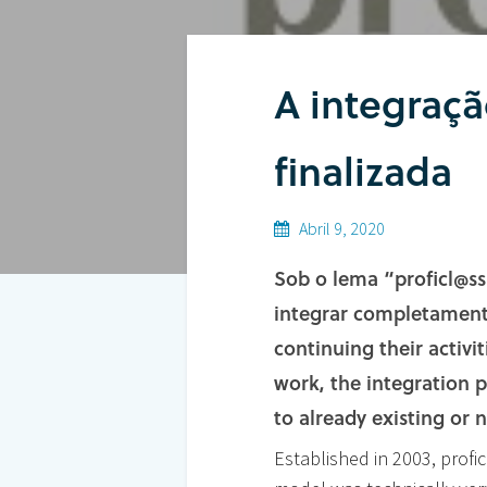
Hit enter to search or ESC to close
A integraçã
finalizada
Abril 9, 2020
Sob o lema “proficl@ss 
integrar completamente
continuing their activi
work, the integration p
to already existing or 
Established in 2003, prof