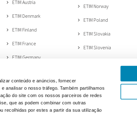
ETIM Austria
ETIM Norway
ETIM Denmark
ETIM Poland
ETIM Finland
ETIM Slovakia
ETIM France
ETIM Slovenia
ETIM Germany
ETIM Spain
ETIM Italy (ANGAISA)
ETIM Sweden
lizar conteúdo e anúncios, fornecer
ETIM Italy (METEL)
s e analisar o nosso tráfego. Também partilhamos
ETIM Switzerland
zação do site com os nossos parceiros de redes
ETIM Lithuania
ETIM UK
álise, que as podem combinar com outras
 recolhidas por estes a partir da sua utilização
ETIM Netherlands