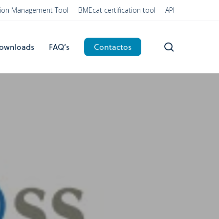
ation Management Tool
BMEcat certification tool
API
search
ownloads
FAQ’s
Contactos