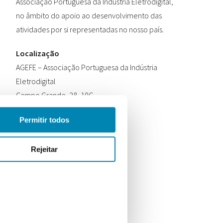
Associação Portuguesa da Indústria Eletrodigital,
no âmbito do apoio ao desenvolvimento das
atividades por si representadas no nosso país.
Localização
AGEFE – Associação Portuguesa da Indústria
Eletrodigital
Campo Grande, 28, 10C
1700-093 Lisboa
Permitir todos
Contactos
Telefone:
+351 210 182 127
Rejeitar
Email:
info@etimportugal.pt