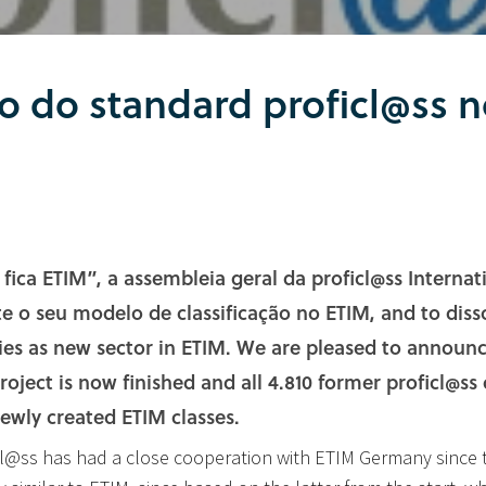
o do standard proficl@ss n
fica ETIM”, a assembleia geral da proficl@ss Internat
 o seu modelo de classificação no ETIM, and to disso
ties as new sector in ETIM. We are pleased to announce
roject is now finished and all 4.810 former proficl@ss
newly created ETIM classes.
icl@ss has had a close cooperation with ETIM Germany since 