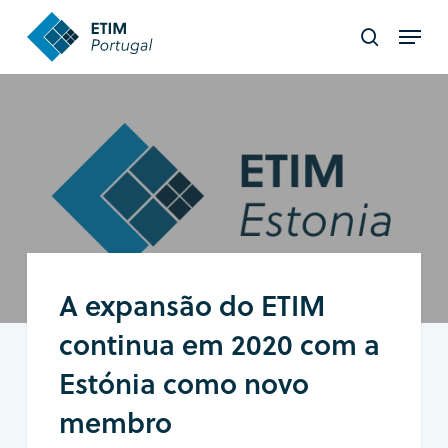
Skip
Menu
to
search
Close
main
Menu
content
A expansão do ETIM
continua em 2020 com a
Estónia como novo
membro