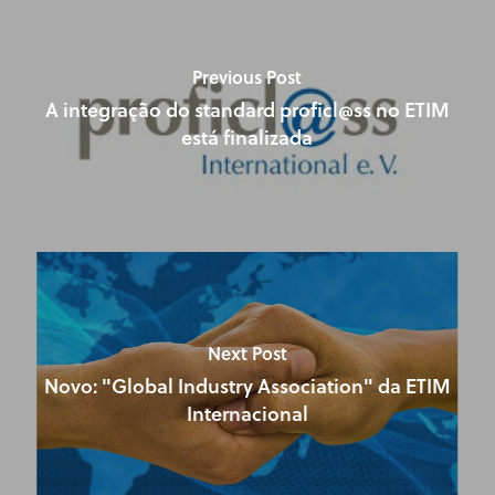
Previous Post
A integração do standard proficl@ss no ETIM
está finalizada
Next Post
Novo: "Global Industry Association" da ETIM
Internacional