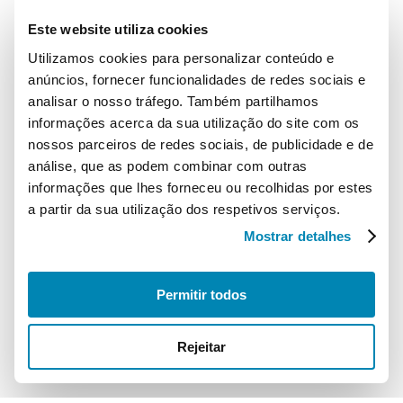
Portuguesa da Indústria Eletrodigital, no âmbito do apoio ao
Este website utiliza cookies
desenvolvimento das atividades por si representadas no
nosso país.
Utilizamos cookies para personalizar conteúdo e
anúncios, fornecer funcionalidades de redes sociais e
Localização
analisar o nosso tráfego. Também partilhamos
informações acerca da sua utilização do site com os
AGEFE – Associação Portuguesa da Indústria Eletrodigital
nossos parceiros de redes sociais, de publicidade e de
Campo Grande, 28, 10C
análise, que as podem combinar com outras
1700-093 Lisboa
informações que lhes forneceu ou recolhidas por estes
a partir da sua utilização dos respetivos serviços.
Contactos
Mostrar detalhes
Telefone:
+351 210 182 127
Email:
info@etimportugal.pt
Permitir todos
Rejeitar
© 2026 ETIM Portugal. Todos os direitos reservados