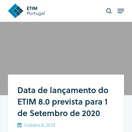
Skip
Menu
to
search
Close
main
Menu
content
Data de lançamento do
ETIM 8.0 prevista para 1
de Setembro de 2020
Outubro 8, 2019