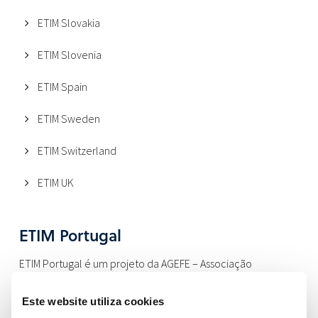
ETIM Slovakia
ETIM Slovenia
ETIM Spain
ETIM Sweden
ETIM Switzerland
ETIM UK
ETIM Portugal
ETIM Portugal é um projeto da AGEFE – Associação
Portuguesa da Indústria Eletrodigital, no âmbito do apoio ao
Este website utiliza cookies
desenvolvimento das atividades por si representadas no