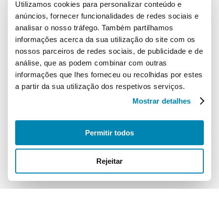
nosso país.
Utilizamos cookies para personalizar conteúdo e
anúncios, fornecer funcionalidades de redes sociais e
Localização
analisar o nosso tráfego. Também partilhamos
informações acerca da sua utilização do site com os
AGEFE – Associação Portuguesa da Indústria Eletrodigital
nossos parceiros de redes sociais, de publicidade e de
Campo Grande, 28, 10C
análise, que as podem combinar com outras
1700-093 Lisboa
informações que lhes forneceu ou recolhidas por estes
a partir da sua utilização dos respetivos serviços.
Contactos
Mostrar detalhes
Telefone:
+351 210 182 127
Email:
info@etimportugal.pt
Permitir todos
Rejeitar
© 2026 ETIM Portugal. Todos os direitos reservados
Política de Privacidade
Política de Cookies
Website by Webreact