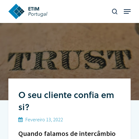
Skip
Menu
to
search
Close
main
Menu
content
O seu cliente confia em
si?
Fevereiro 13, 2022
Quando falamos de intercâmbio