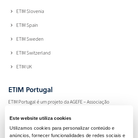
ETIM Slovenia
ETIM Spain
ETIM Sweden
ETIM Switzerland
ETIM UK
ETIM Portugal
ETIM Portugal é um projeto da AGEFE – Associação
Portuguesa da Indústria Eletrodigital, no âmbito do apoio ao
Este website utiliza cookies
desenvolvimento das atividades por si representadas no
nosso país.
Utilizamos cookies para personalizar conteúdo e
anúncios, fornecer funcionalidades de redes sociais e