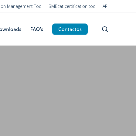
ation Management Tool
BMEcat certification tool
API
search
ownloads
FAQ’s
Contactos