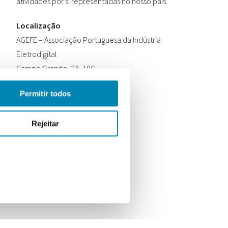
atividades por si representadas no nosso país.
Localização
AGEFE – Associação Portuguesa da Indústria
Eletrodigital
Campo Grande, 28, 10C
1700-093 Lisboa
Permitir todos
Contactos
Telefone:
+351 210 182 127
Rejeitar
Email:
info@etimportugal.pt
a de Privacidade
Política de Cookies
Website by Webreact