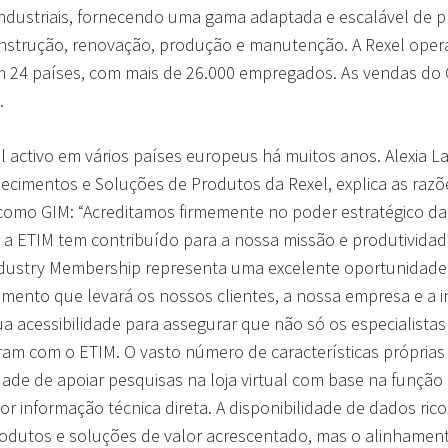
e industriais, fornecendo uma gama adaptada e escalável de p
onstrução, renovação, produção e manutenção. A Rexel oper
m 24 países, com mais de 26.000 empregados. As vendas do 
.
 activo em vários países europeus há muitos anos. Alexia La
cimentos e Soluções de Produtos da Rexel, explica as raz
M como GIM: “Acreditamos firmemente no poder estratégico d
a ETIM tem contribuído para a nossa missão e produtividad
dustry Membership representa uma excelente oportunidade 
mento que levará os nossos clientes, a nossa empresa e a i
 acessibilidade para assegurar que não só os especialistas
am com o ETIM. O vasto número de características próprias
de de apoiar pesquisas na loja virtual com base na função 
 informação técnica direta. A disponibilidade de dados ricos
odutos e soluções de valor acrescentado, mas o alinhamen