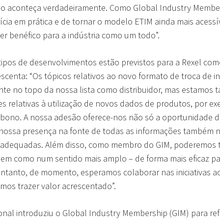
so aconteça verdadeiramente. Como Global Industry Member
ícia em prática e de tornar o modelo ETIM ainda mais acessí
ser benéfico para a indústria como um todo”.
ipos de desenvolvimentos estão previstos para a Rexel co
rescenta: “Os tópicos relativos ao novo formato de troca de 
te no topo da nossa lista como distribuidor, mas estamos
s relativas à utilização de novos dados de produtos, por e
rbono. A nossa adesão oferece-nos não só a oportunidade d
nossa presença na fonte de todas as informações também n
as adequadas. Além disso, como membro do GIM, poderemo
bem como num sentido mais amplo – de forma mais eficaz par
 entanto, de momento, esperamos colaborar nas iniciativas a
mos trazer valor acrescentado”.
onal introduziu o Global Industry Membership (GIM) para re