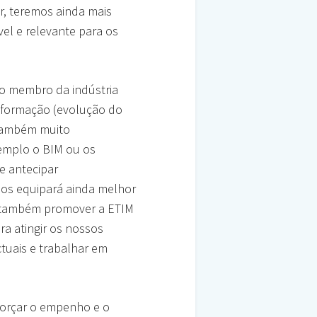
, teremos ainda mais
vel e relevante para os
mo membro da indústria
informação (evolução do
 também muito
xemplo o BIM ou os
e antecipar
os equipará ainda melhor
s também promover a ETIM
a atingir os nossos
ctuais e trabalhar em
forçar o empenho e o