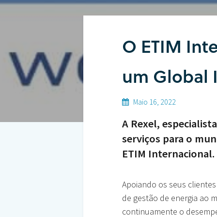
O ETIM Inte
um Global 
Hit enter to search or ESC to close
Maio 16, 2022
A Rexel, especialis
serviços para o mu
ETIM Internacional.
Apoiando os seus clientes
de gestão de energia ao 
continuamente o desempen