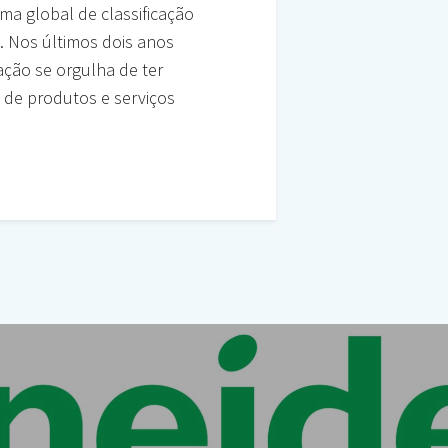
a global de classificação
. Nos últimos dois anos
ção se orgulha de ter
l de produtos e serviços