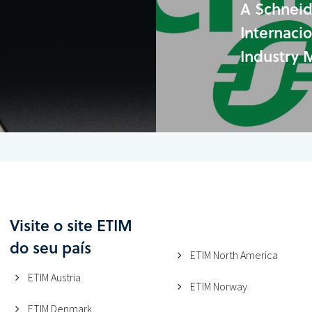
A Schneid
Internaci
Industry
Visite o site ETIM
do seu país
ETIM North America
ETIM Austria
ETIM Norway
ETIM Denmark