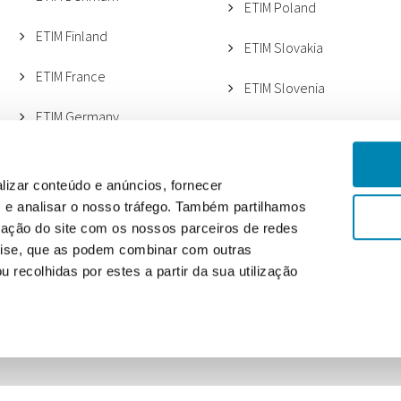
ETIM Poland
ETIM Finland
ETIM Slovakia
ETIM France
ETIM Slovenia
ETIM Germany
ETIM Spain
ETIM Italy (ANGAISA)
ETIM Sweden
lizar conteúdo e anúncios, fornecer
ETIM Italy (METEL)
s e analisar o nosso tráfego. Também partilhamos
ETIM Switzerland
zação do site com os nossos parceiros de redes
ETIM Lithuania
ETIM UK
álise, que as podem combinar com outras
 recolhidas por estes a partir da sua utilização
ETIM Netherlands
Polític