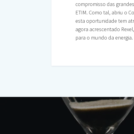
compromisso das grandes 
ETIM. Como tal, abriu o C
esta oportunidade tem atr
agora acrescentado Rexel, 
para o mundo da energia.