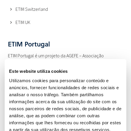
ETIM Switzerland
ETIM UK
ETIM Portugal
ETIM Portugal é um projeto da AGEFE – Associação
Portuguesa da Indústria Eletrodigital, no âmbito do apoio ao
Este website utiliza cookies
desenvolvimento das atividades por si representadas no
nosso país.
Utilizamos cookies para personalizar conteúdo e
anúncios, fornecer funcionalidades de redes sociais e
Localização
analisar o nosso tráfego. Também partilhamos
informações acerca da sua utilização do site com os
AGEFE – Associação Portuguesa da Indústria Eletrodigital
nossos parceiros de redes sociais, de publicidade e de
Campo Grande, 28, 10C
análise, que as podem combinar com outras
1700-093 Lisboa
informações que lhes forneceu ou recolhidas por estes
a partir da sua utilização dos respetivos serviços.