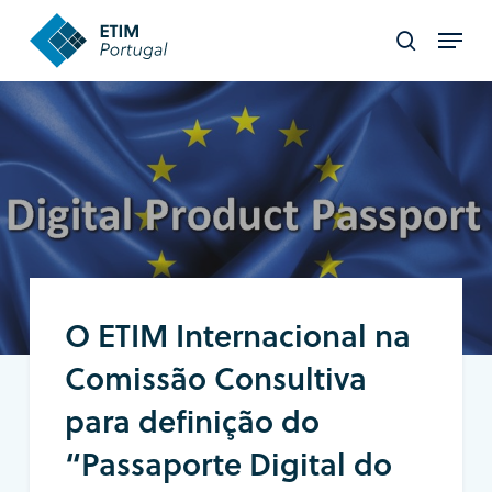
Skip
Menu
to
search
Close
main
Menu
content
O ETIM Internacional na
Comissão Consultiva
para definição do
“Passaporte Digital do