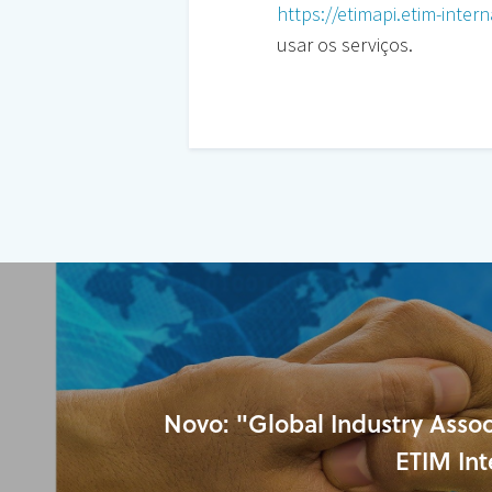
https://etimapi.etim-inter
usar os serviços.
Novo: "Global Industry Assoc
ETIM Int