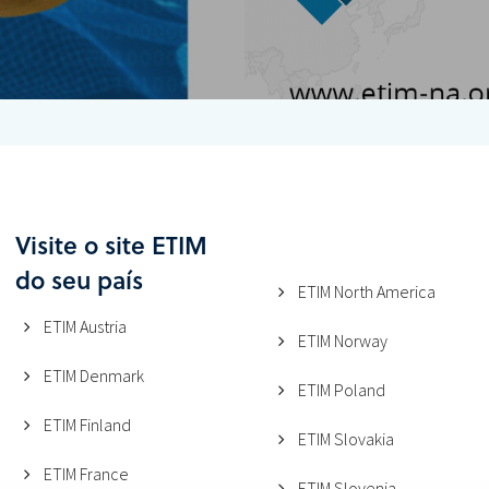
Visite o site ETIM
do seu país
ETIM North America
ETIM Austria
ETIM Norway
ETIM Denmark
ETIM Poland
ETIM Finland
ETIM Slovakia
ETIM France
ETIM Slovenia