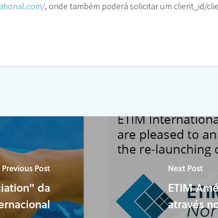
national.com/
, onde também poderá solicitar um client_id/cli
Previous Post
Next Post
iation" da
ETIM Amér
ernacional
através n