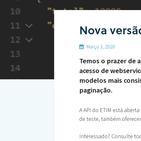
Nova versã
Março 3, 2020
Temos o prazer de 
acesso de webservice
modelos mais consis
paginação.
A API do ETIM está aberta
de teste, também oferece
Interessado? Consulte to