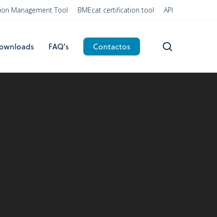
ation Management Tool
BMEcat certification tool
API
search
ownloads
FAQ’s
Contactos