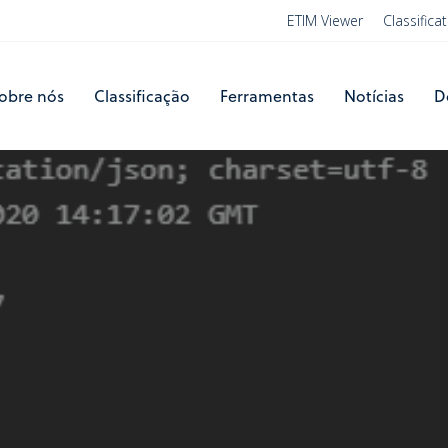
ETIM Viewer
Classific
obre nós
Classificação
Ferramentas
Notícias
D