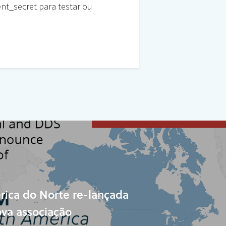
ent_secret para testar ou
ica do Norte re-lançada
ova associação