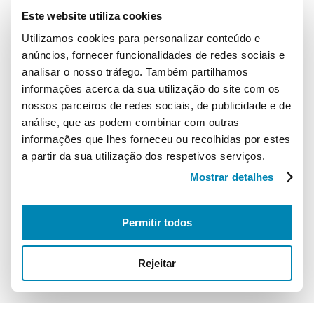
Este website utiliza cookies
desenvolvimento das atividades por si representadas no
nosso país.
Utilizamos cookies para personalizar conteúdo e
anúncios, fornecer funcionalidades de redes sociais e
Localização
analisar o nosso tráfego. Também partilhamos
informações acerca da sua utilização do site com os
AGEFE – Associação Portuguesa da Indústria Eletrodigital
nossos parceiros de redes sociais, de publicidade e de
Campo Grande, 28, 10C
análise, que as podem combinar com outras
1700-093 Lisboa
informações que lhes forneceu ou recolhidas por estes
a partir da sua utilização dos respetivos serviços.
Contactos
Mostrar detalhes
Telefone:
+351 210 182 127
Email:
info@etimportugal.pt
Permitir todos
Rejeitar
© 2026 ETIM Portugal. Todos os direitos reservados
Política de Privacidade
Política de Cookies