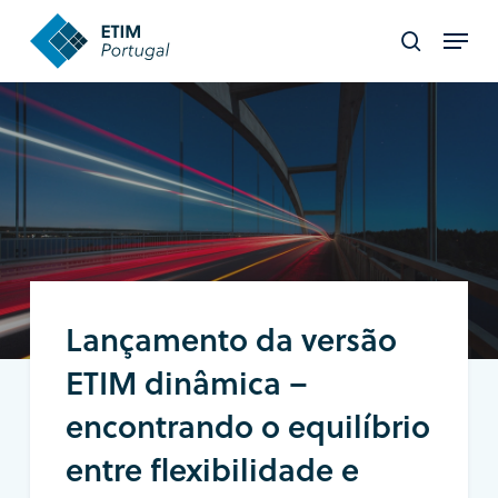
Skip
Menu
to
search
Close
main
Menu
content
Lançamento da versão
ETIM dinâmica –
encontrando o equilíbrio
entre flexibilidade e