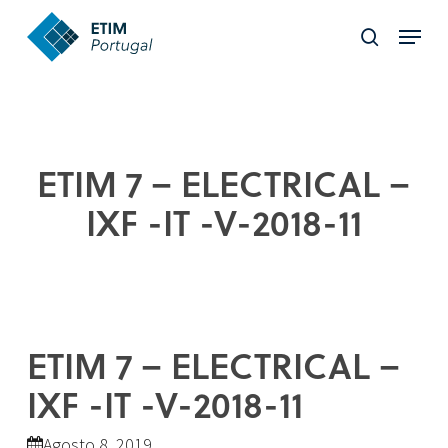
Skip
Menu
to
search
Close
main
Menu
content
ETIM 7 – ELECTRICAL –
IXF -IT -V-2018-11
ETIM 7 – ELECTRICAL –
IXF -IT -V-2018-11
Agosto 8, 2019