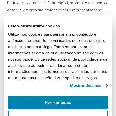
Portuguesa da Indústria Eletrodigital, no âmbito do apoio ao
desenvolvimento das atividades por si representadas no
nosso país.
Este website utiliza cookies
Localização
Utilizamos cookies para personalizar conteúdo e
AGEFE – Associação Portuguesa da Indústria Eletrodigital
anúncios, fornecer funcionalidades de redes sociais e
Campo Grande, 28, 10C
analisar o nosso tráfego. Também partilhamos
1700-093 Lisboa
informações acerca da sua utilização do site com os
nossos parceiros de redes sociais, de publicidade e de
Contactos
análise, que as podem combinar com outras
Telefone:
+351 210 182 127
informações que lhes forneceu ou recolhidas por estes
a partir da sua utilização dos respetivos serviços.
Email:
info@etimportugal.pt
Mostrar detalhes
Permitir todos
© 2026 ETIM Portugal. Todos os direitos reservados