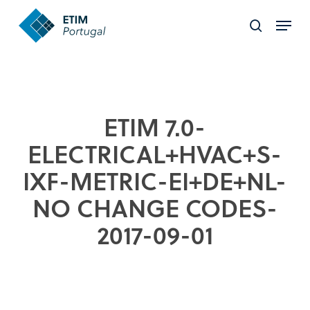
Skip
Menu
to
search
Close
main
Menu
content
ETIM 7.0-
ELECTRICAL+HVAC+S-
IXF-METRIC-EI+DE+NL-
NO CHANGE CODES-
2017-09-01