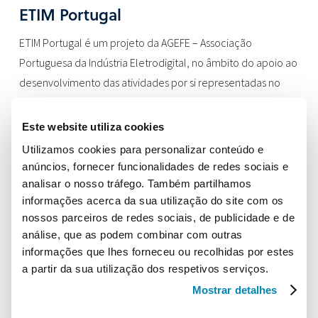
ETIM Portugal
ETIM Portugal é um projeto da AGEFE – Associação
Portuguesa da Indústria Eletrodigital, no âmbito do apoio ao
desenvolvimento das atividades por si representadas no
nosso país.
Este website utiliza cookies
Localização
Utilizamos cookies para personalizar conteúdo e
AGEFE – Associação Portuguesa da Indústria Eletrodigital
anúncios, fornecer funcionalidades de redes sociais e
Campo Grande, 28, 10C
analisar o nosso tráfego. Também partilhamos
1700-093 Lisboa
informações acerca da sua utilização do site com os
nossos parceiros de redes sociais, de publicidade e de
Contactos
análise, que as podem combinar com outras
Telefone:
+351 210 182 127
informações que lhes forneceu ou recolhidas por estes
a partir da sua utilização dos respetivos serviços.
Email:
info@etimportugal.pt
Mostrar detalhes