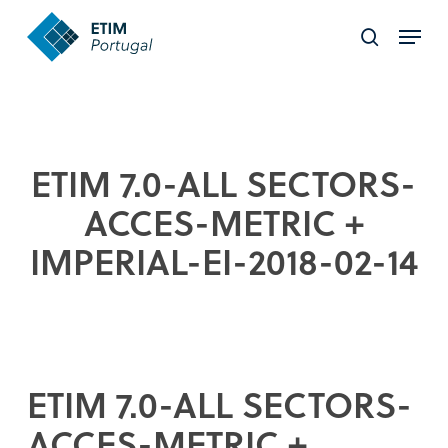
Skip
Menu
to
search
Close
main
Menu
content
ETIM 7.0-ALL SECTORS-
ACCES-METRIC +
IMPERIAL-EI-2018-02-14
ETIM 7.0-ALL SECTORS-
ACCES-METRIC +